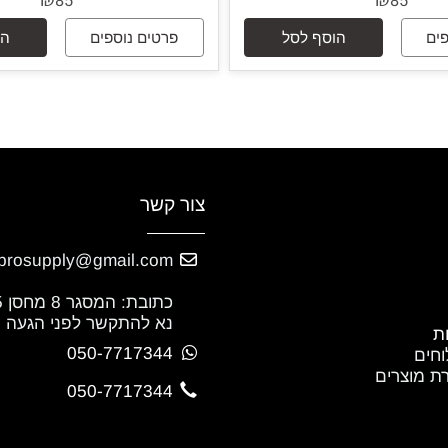
תות עם מנעול חשמלי
לחצן פתיחה לדלתות עם מנעו
EP-24B
EP-24
₪
₪
85
85
הוסף לסל
פרטים נוספים
הוסף
צור קשר
niprosupply@gmail.com
כתובת: המסגר 8 מחסן 5 נתניה.
נא להתקשר לפני הגעה
050-7717344
צרים