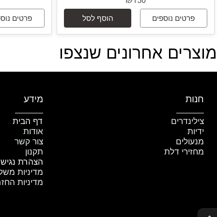
ול אלקטרומגנטי 180קג
לחצן פתיחה לדל
D
₪
150
טים נוספים
הוסף לסל
פרטים נוספים
ים אחרונים שנצפו
ת
מידע
נדרים
דף הבית
ת
אודות
לים
צור קשר
רי דלת
תקנון
הצהרת נגישות
מדיניות משלוחים
מדיניות החזרת מו