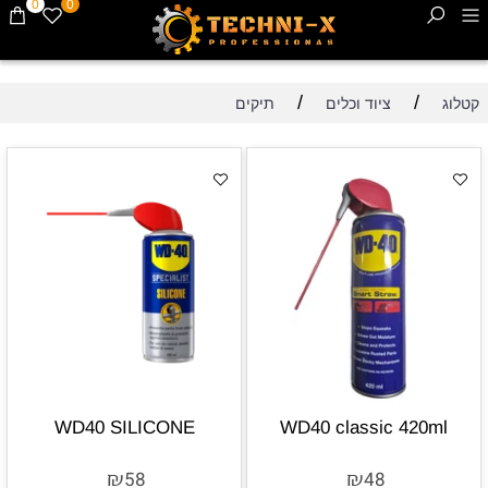
0
0
/
/
קטלוג
ציוד וכלים
תיקים
WD40 SILICONE
WD40 classic 420ml
₪
₪
58
48