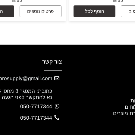
תות עם מנעול חשמלי
לחצן פתיחה לדלתות עם מנעו
EP-24B
EP-24
₪
₪
85
85
הוסף לסל
פרטים נוספים
הוסף
צור קשר
niprosupply@gmail.com
כתובת: המסגר 8 מחסן 5 נתניה.
נא להתקשר לפני הגעה
050-7717344
צרים