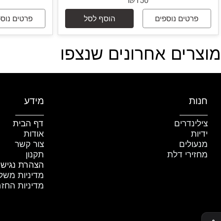
ול אלקטרומגנטי 180קג
לחצן פתיחה לדל
D
₪
150
טים נוספים
הוסף לסל
פרטים נוספים
ים אחרונים שנצפו
ת
מידע
נדרים
דף הבית
ת
אודות
לים
צור קשר
רי דלת
תקנון
הצהרת נגישות
מדיניות משלוחים
מדיניות החזרת מו