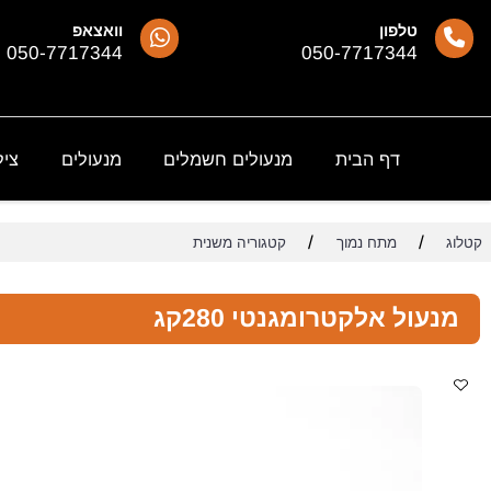
טלפון
וואצאפ
050-7717344
050-7717344
דף הבית
מנעולים חשמלים
מנעולים
צילינדרי
/
/
מתח נמוך
קטגוריה משנית
ול אלקטרומגנטי 280קג